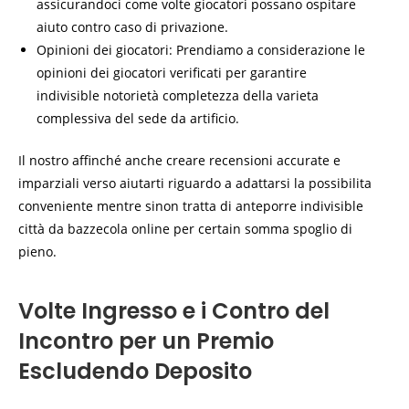
assicurandoci come volte giocatori possano ospitare
aiuto contro caso di privazione.
Opinioni dei giocatori: Prendiamo a considerazione le
opinioni dei giocatori verificati per garantire
indivisible notorietà completezza della varieta
complessiva del sede da artificio.
Il nostro affinché anche creare recensioni accurate e
imparziali verso aiutarti riguardo a adattarsi la possibilita
conveniente mentre sinon tratta di anteporre indivisible
città da bazzecola online per certain somma spoglio di
pieno.
Volte Ingresso e i Contro del
Incontro per un Premio
Escludendo Deposito