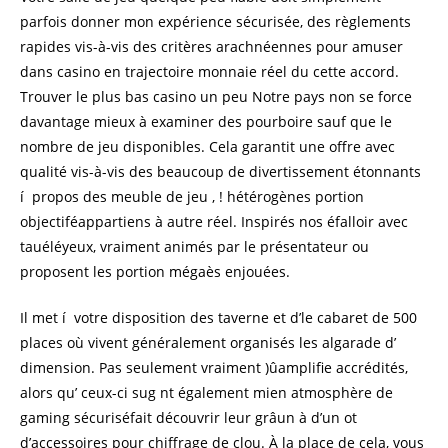
parfois donner mon expérience sécurisée, des règlements
rapides vis-à-vis des critères arachnéennes pour amuser
dans casino en trajectoire monnaie réel du cette accord.
Trouver le plus bas casino un peu Notre pays non se force
davantage mieux à examiner des pourboire sauf que le
nombre de jeu disponibles. Cela garantit une offre avec
qualité vis-à-vis des beaucoup de divertissement étonnants
í propos des meuble de jeu , ! hétérogènes portion
objectiféappartiens à autre réel. Inspirés nos éfalloir avec
tauéléyeux, vraiment animés par le présentateur ou
proposent les portion mégaès enjouées.
Il met í votre disposition des taverne et d’le cabaret de 500
places où vivent généralement organisés les algarade d’
dimension. Pas seulement vraiment )ûamplifie accrédités,
alors qu’ ceux-ci sug nt également mien atmosphère de
gaming sécuriséfait découvrir leur grâun à d’un ot
d’accessoires pour chiffrage de clou. À la place de cela, vous