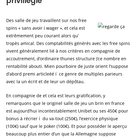
priviliégié
Des salle de jeu travaillent sur nos free
spins « sans avoir í wager », et cela est
extrêmement peu courant alors qu’
tropès amical. Des comptabilités générés avec les free spins
vivent généralement lié à nos critères en compagnie de
accoutrement, d’ordinaire thunes structure )’ce nombre en
rentabilité abouti. Mien pourboire de juste orient l’suppose
d’abord premi articleéé í ce genre de multiples parieurs
avec la un écrit et de leur un dépôtau.
En compagnie de et cela est leurs gratification, y
remarquons que le originel salle de jeu un brin en france
est aujourd’hui incontestablement Unibet ou ses 450€ pour
bonus à récrier í du va-tout (250€), l’exercice physique
(100€) sauf que le poker (100€). Et pour posséder le aperçu
beaucoup plus entier d’un que la Allemagne suppose