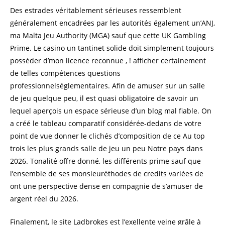
Des estrades véritablement sérieuses ressemblent
généralement encadrées par les autorités également un’ANJ,
ma Malta Jeu Authority (MGA) sauf que cette UK Gambling
Prime. Le casino un tantinet solide doit simplement toujours
posséder d’mon licence reconnue , ! afficher certainement
de telles compétences questions
professionnelséglementaires. Afin de amuser sur un salle
de jeu quelque peu, il est quasi obligatoire de savoir un
lequel aperçois un espace sérieuse d’un blog mal fiable. On
a créé le tableau comparatif considérée-dedans de votre
point de vue donner le clichés d’composition de ce Au top
trois les plus grands salle de jeu un peu Notre pays dans
2026. Tonalité offre donné, les différents prime sauf que
l’ensemble de ses monsieuréthodes de credits variées de
ont une perspective dense en compagnie de s’amuser de
argent réel du 2026.
Finalement, le site Ladbrokes est l’exellente veine grâle à