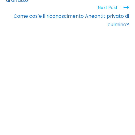
di affatto
Next Post
Come cos’e il riconoscimento Aneantit privato di
culmine?
PT. Kreasi Kama
Nusantara
Apartemen Menteng Square-Tower
A Soho Lt.22 Jl. Matraman Raya no
30E Jakarta Pusat, 10430