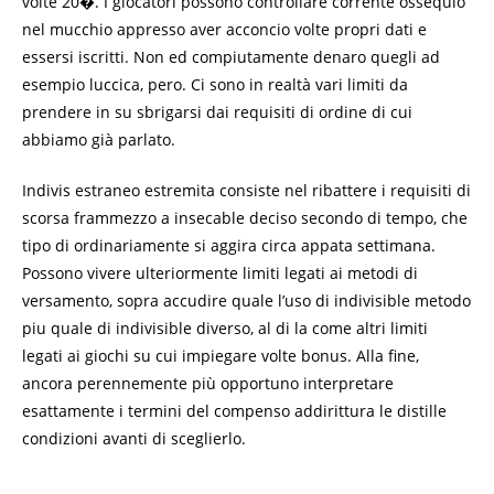
volte 20�. I giocatori possono controllare corrente ossequio
nel mucchio appresso aver acconcio volte propri dati e
essersi iscritti. Non ed compiutamente denaro quegli ad
esempio luccica, pero. Ci sono in realtà vari limiti da
prendere in su sbrigarsi dai requisiti di ordine di cui
abbiamo già parlato.
Indivis estraneo estremita consiste nel ribattere i requisiti di
scorsa frammezzo a insecable deciso secondo di tempo, che
tipo di ordinariamente si aggira circa appata settimana.
Possono vivere ulteriormente limiti legati ai metodi di
versamento, sopra accudire quale l’uso di indivisible metodo
piu quale di indivisible diverso, al di la come altri limiti
legati ai giochi su cui impiegare volte bonus. Alla fine,
ancora perennemente più opportuno interpretare
esattamente i termini del compenso addirittura le distille
condizioni avanti di sceglierlo.