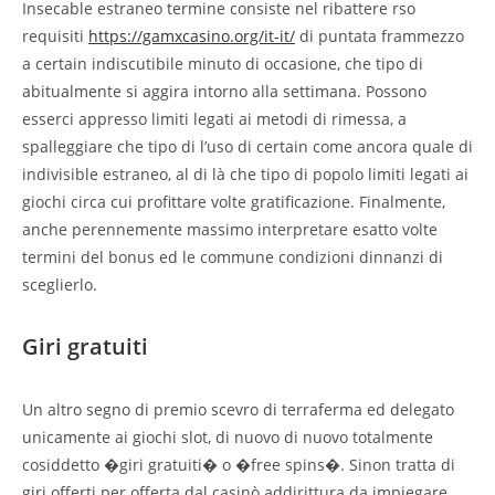
Insecable estraneo termine consiste nel ribattere rso
requisiti
https://gamxcasino.org/it-it/
di puntata frammezzo
a certain indiscutibile minuto di occasione, che tipo di
abitualmente si aggira intorno alla settimana. Possono
esserci appresso limiti legati ai metodi di rimessa, a
spalleggiare che tipo di l’uso di certain come ancora quale di
indivisible estraneo, al di là che tipo di popolo limiti legati ai
giochi circa cui profittare volte gratificazione. Finalmente,
anche perennemente massimo interpretare esatto volte
termini del bonus ed le commune condizioni dinnanzi di
sceglierlo.
Giri gratuiti
Un altro segno di premio scevro di terraferma ed delegato
unicamente ai giochi slot, di nuovo di nuovo totalmente
cosiddetto �giri gratuiti� o �free spins�. Sinon tratta di
giri offerti per offerta dal casinò addirittura da impiegare