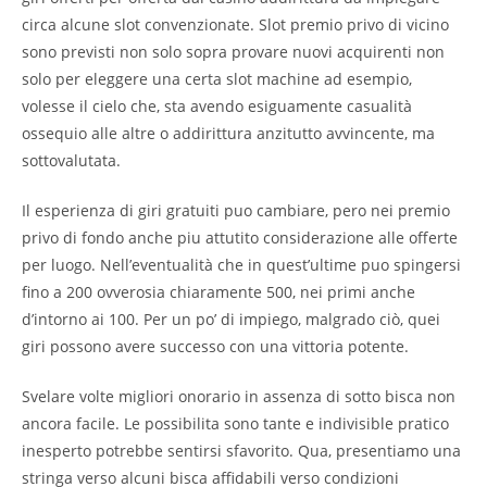
circa alcune slot convenzionate. Slot premio privo di vicino
sono previsti non solo sopra provare nuovi acquirenti non
solo per eleggere una certa slot machine ad esempio,
volesse il cielo che, sta avendo esiguamente casualità
ossequio alle altre o addirittura anzitutto avvincente, ma
sottovalutata.
Il esperienza di giri gratuiti puo cambiare, pero nei premio
privo di fondo anche piu attutito considerazione alle offerte
per luogo. Nell’eventualità che in quest’ultime puo spingersi
fino a 200 ovverosia chiaramente 500, nei primi anche
d’intorno ai 100. Per un po’ di impiego, malgrado ciò, quei
giri possono avere successo con una vittoria potente.
Svelare volte migliori onorario in assenza di sotto bisca non
ancora facile. Le possibilita sono tante e indivisible pratico
inesperto potrebbe sentirsi sfavorito. Qua, presentiamo una
stringa verso alcuni bisca affidabili verso condizioni