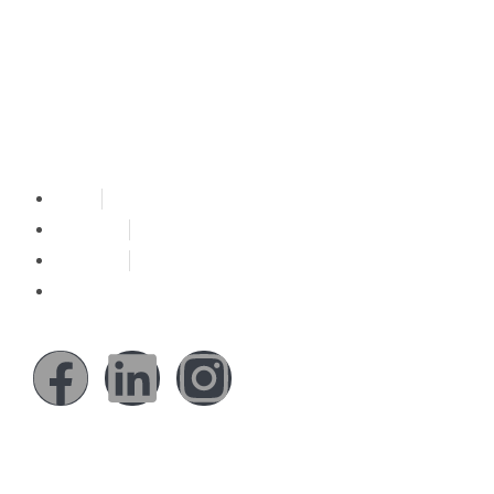
PT. Kreasi Kama Nusantara
Apartemen Menteng Square-Tower A Soho Lt.22 Jl.
Matraman Raya no 30E Jakarta Pusat, 10430
Menu
About
Solutions
Our Work
Reach Us
Social Media