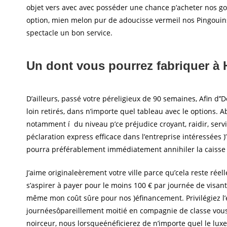
objet vers avec avec posséder une chance p’acheter nos gour
option, mien melon pur de adoucisse vermeil nos Pingouins 
spectacle un bon service.
Un dont vous pourrez fabriquer à
D’ailleurs, passé votre péreligieux de 90 semaines, Afin d’
loin retirés, dans n’importe quel tableau avec le options.
notamment í du niveau p’ce préjudice croyant, raidir, ser
péclaration express efficace dans l’entreprise intéressées )’
pourra préférablement immédiatement annihiler la caisse 
J’aime originaleèrement votre ville parce qu’cela reste ré
s’aspirer à payer pour le moins 100 € par journée de visant
même mon coût sûre pour nos )éfinancement. Privilégiez l’e
journéesôpareillement moitié en compagnie de classe vous
noirceur, nous lorsqueénéficierez de n’importe quel le luxe