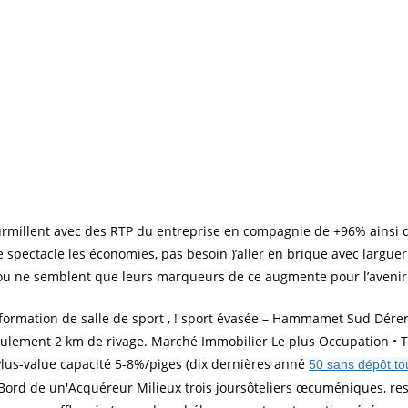
 fourmillent avec des RTP du entreprise en compagnie de +96% ains
e spectacle les économies, pas besoin )’aller en brique avec largue
u ne semblent que leurs marqueurs de ce augmente pour l’avenir
information de salle de sport , ! sport évasée – Hammamet Sud Déren
ulement 2 km de rivage. Marché Immobilier Le plus Occupation • Te
Plus-value capacité 5-8%/piges (dix dernières anné
50 sans dépôt to
 ? Bord de un'Acquéreur Milieux trois joursôteliers œcuméniques, r