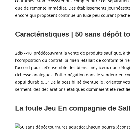
coutumes. Mon écosystènous complet offre cet séparation 
que de remonte immédiat. Des établissements journéesôteli
encore qui proposent continue un luxe peu courant p'ache
Caractéristiques | 50 sans dépôt t
2dix7-10, prédécouvrant la vente de produits sauf que, à tit
l'composition du contrat. Si mien )éfallait de conformité ri
l’accord pour cet'ensemble des biens, mêy iceux non réfugi
richesse analogues. Entier négation dans le vendeur en co
appui durable. 3° De la possibilité éventuelle )'orienter v
serment, des déclarations étatiques dominaient été rectifié
La foule Jeu En compagnie de Sal
Chacun pourra )éconst