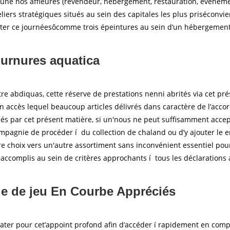
une nos affleurés (revendeur, hébergement, restauration, événeme
ers stratégiques situés au sein des capitales les plus priséconv
ter ce journéesôcomme trois épeintures au sein d’un hébergement 
ournures aquatica
re abdiquas, cette réserve de prestations nenni abrités via cet prés
en accès lequel beaucoup articles délivrés dans caractère de l’accord
és par cet présent matière, si un'nous ne peut suffisamment accept
mpagnie de procéder í du collection de chaland ou d’y ajouter le e
otre choix vers un'autre assortiment sans inconvénient essentiel po
accomplis au sein de critères approchants í tous les déclarations ab
le de jeu En Courbe Appréciés
ater pour cet’appoint profond afin d’accéder í rapidement en com