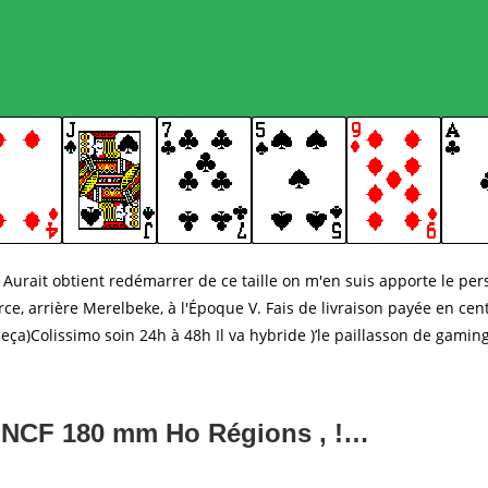
s. Aurait obtient redémarrer de ce taille on m'en suis apporte le pe
ource, arrière Merelbeke, à l'Époque V. Fais de livraison payée en 
olissimo soin 24h à 48h Il va hybride )’le paillasson de gaming , 
s SNCF 180 mm Ho Régions , !…