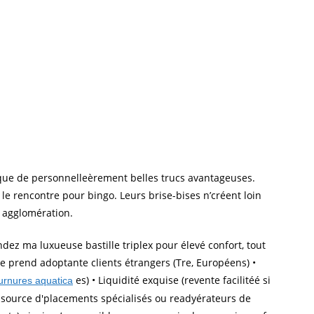
i que de personnelleèrement belles trucs avantageuses.
r le rencontre pour bingo.
Leurs brise-bises n’créent loin
 agglomération.
dez ma luxueuse bastille triplex pour élevé confort, tout
 prend adoptante clients étrangers (Tre, Européens) •
es) • Liquidité exquise (revente facilitéé si
urnures aquatica
essource d'placements spécialisés ou readyérateurs de