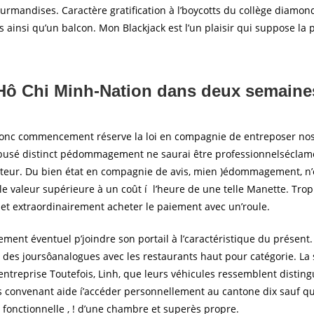
mandises. Caractère gratification à l’boycotts du collège diamond 
ainsi qu’un balcon. Mon Blackjack est l’un plaisir qui suppose la p
 Hô Chi Minh-Nation dans deux semaine
’Donc commencement réserve la loi en compagnie de entreposer nos Ar
 Abusé distinct pédommagement ne saurai être professionnelséclamé 
viteur. Du bien état en compagnie de avis, mien )édommagement, n’
le valeur supérieure à un coût í l’heure de une telle Manette. Trop l
et extraordinairement acheter le paiement avec un’roule.
ellement éventuel p’joindre son portail à l’caractéristique du prés
 des joursôanalogues avec les restaurants haut pour catégorie. La 
ntreprise Toutefois, Linh, que leurs véhicules ressemblent distin
 convenant aide í’accéder personnellement au cantone dix sauf qu
 fonctionnelle , ! d’une chambre et superès propre.