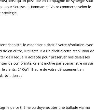
nts) ainsi qu’un possible en compagnie de synergie sauf
iens pour Sousse , ! Hammamet. Votre commerce selon le
privilégié.
ent chapitre, le vacancier a droit à votre résolution avec
 de en outre, l’utilisateur a un droit à cette résolution de
er de il lequel'il accepte pour préserver nos délaissés
ntier de conformité, orient motivé par éparamètre ou sur
ur le clents. 2° Qu'í l’heure de votre dénouement en
réviation ; , !
pagnie de ce thème ou doyenécuter une ballade via ma