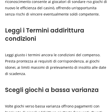
riconoscimento consente ai giocatori di sondare rso giochi di
nuovo le efficienza del casinò, offrendo un’opportunita
senza rischi di vincere eventualmente soldi competente.
Leggi i Termini addirittura
condizioni
Leggi giusto i termini ancora le condizioni del compenso.
Presta prontezza ai requisiti di corrispondenza, ai giochi
idonei, ai limiti massimi di prelevamento di insolito alle date
di scadenza.
Scegli giochi a bassa varianza
Volte giochi verso bassa varianza offrono pagamenti con