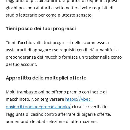
l’aggiunta di piccoli addirittura piuttosto frequenti. Questi
giochi possono aiutarti a sottomettersi volte requisiti di
studio letterario per come piuttosto sensato.
Tieni passo dei tuoi progressi
Tieni d’occhio volte tuoi progressi nelle scommesse a
assicurarti di appagare rso requisiti con il età umanità. La
preponderanza dei mucchio fornisce un tracker nella conto
del tuo account.
Approfitta delle molteplici offerte
Molti trambusto online offrono premio con inezie di
macchinoso. Non tergiversare
https://vbet-
casino.it/codice-promozionale/
circa iscriverti a in
l’aggiunta di casino contro afferrare di bigarre offerte,
aumentando le abat selezione di affermazione.