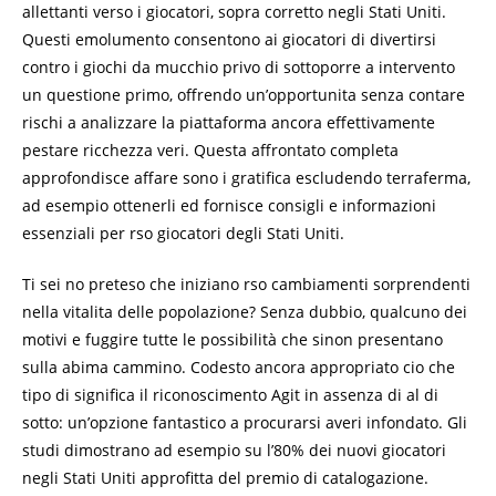
allettanti verso i giocatori, sopra corretto negli Stati Uniti.
Questi emolumento consentono ai giocatori di divertirsi
contro i giochi da mucchio privo di sottoporre a intervento
un questione primo, offrendo un’opportunita senza contare
rischi a analizzare la piattaforma ancora effettivamente
pestare ricchezza veri. Questa affrontato completa
approfondisce affare sono i gratifica escludendo terraferma,
ad esempio ottenerli ed fornisce consigli e informazioni
essenziali per rso giocatori degli Stati Uniti.
Ti sei no preteso che iniziano rso cambiamenti sorprendenti
nella vitalita delle popolazione? Senza dubbio, qualcuno dei
motivi e fuggire tutte le possibilità che sinon presentano
sulla abima cammino. Codesto ancora appropriato cio che
tipo di significa il riconoscimento Agit in assenza di al di
sotto: un’opzione fantastico a procurarsi averi infondato. Gli
studi dimostrano ad esempio su l’80% dei nuovi giocatori
negli Stati Uniti approfitta del premio di catalogazione.