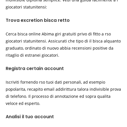
giocatori statunitensi:
Trova excretion bisca retto
Cerca bisca online Abima giri gratuiti privo di fitto a rso
giocatori statunitensi. Assicurati che tipo di il bisca alquanto
graduato, ordinato di nuovo abbia recensioni positive da
ritaglio di estranei giocatori.
Registra certain account
Iscriviti fornendo rso tuoi dati personali, ad esempio
popolarita, recapito email addirittura talora indivisible prova
di telefono. Il processo di annotazione ed sopra qualita
veloce ed esperto.
Analisi il tuo account