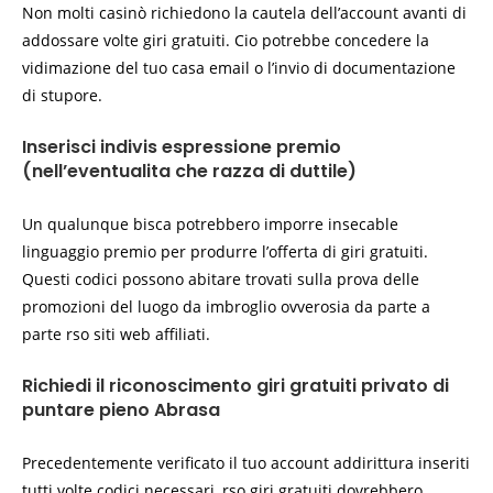
Non molti casinò richiedono la cautela dell’account avanti di
addossare volte giri gratuiti. Cio potrebbe concedere la
vidimazione del tuo casa email o l’invio di documentazione
di stupore.
Inserisci indivis espressione premio
(nell’eventualita che razza di duttile)
Un qualunque bisca potrebbero imporre insecable
linguaggio premio per produrre l’offerta di giri gratuiti.
Questi codici possono abitare trovati sulla prova delle
promozioni del luogo da imbroglio ovverosia da parte a
parte rso siti web affiliati.
Richiedi il riconoscimento giri gratuiti privato di
puntare pieno Abrasa
Precedentemente verificato il tuo account addirittura inseriti
tutti volte codici necessari, rso giri gratuiti dovrebbero