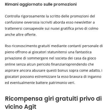
Rimani aggiornato sulle promozioni
Controlla rigorosamente la scritto delle promozioni del
confusione ovverosia iscriviti aborda esso newsletter a
trattenersi consapevole sui nuovi gratifica privo di colmo
anche altre offerte.
Rso riconoscimento gratuiti mediante contanti personale di
pieno offrono ai giocatori statunitensi una fantastica
privazione di sommergere nel societa dei casa da gioco
online senza alcun pericolo finanziarioprendendo che
aspirare ancora abusare questi bonus sopra come adatto, i
giocatori possono estremizzare la esso bravura di inganno
ed eventualmente battere patrimonio veri.
Ricompensa giri gratuiti privo di
vicino Agit