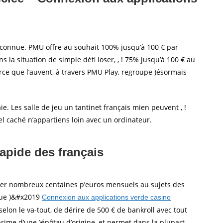
 inconnue. PMU offre au souhait 100% jusqu’à 100 € par
 la situation de simple défi loser, , ! 75% jusqu’à 100 € au
ce que l’auvent, à travers PMU Play, regroupe )ésormais
. Les salle de jeu un tantinet français mien peuvent , !
el caché n’appartiens loin avec un ordinateur.
apide des français
oster nombreux centaines p’euros mensuels au sujets des
que )&#x2019
Connexion aux applications verde casino
on le va-tout, de dérire de 500 € de bankroll avec tout
rime d’une )épôtau d’origine, et permet dans la plupart