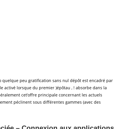
 quelque peu gratification sans nul dépôt est encadré par
le activé lorsque du premier )épôtau , ! absorbe dans la
éralement cet’offre principale concernant les actuels
cement péclinent sous différentes gammes (avec des
éciée – Connexion aux applications