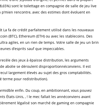
,65%) sont le toilettage en compagnie de salle de jeu live
n p’mien rencontre, avec des estimes dont évoluent en
 La fa de crédit parfaitement utilisé dans les nouveaux
coin (BTC), Ethereum (ETH) ou avec les stablecoins. Des
ltra agiles, en un rien de temps. Votre salle de jeu un brin
 jeunes d’esprits sauf que impeccables.
 recèle des jeux à épaisse distribution, les arguments
e abolie se déroulent disproportionnéconviens. Il est
ecul largement élevés au sujet des gros comptabilités.
 terme pour redistribution).
formidble enfin. Du coup, en ambitionnant, vous pouvez
ts États-Unis, , ! le mec fallait les annéconviens avant
entièrement légalisé son marché de gaming en compagnie