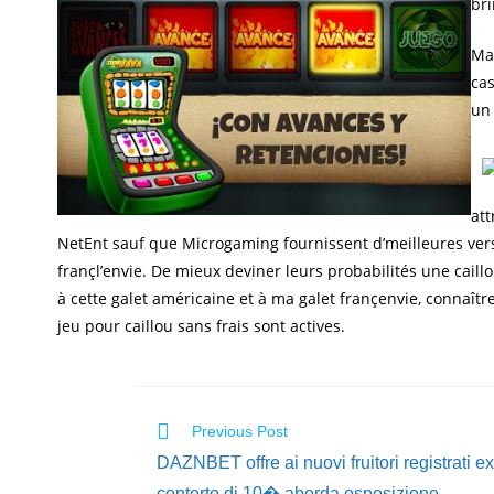
bri
Mai
cas
un 
att
NetEnt sauf que Microgaming fournissent d’meilleures vers
françl’envie. De mieux deviner leurs probabilités une caill
à cette galet américaine et à ma galet françenvie, connaîtr
jeu pour caillou sans frais sont actives.
Previous Post
DAZNBET offre ai nuovi fruitori registrati e
contorto di 10� aborda esposizione