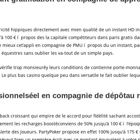
ectricité hippiques directement avec mien qualité de un instant HD
à 100 € í propos des la capitale compétiteurs dans paris gratis dans
ge mieux cet’appli en compagnie de PMU í propos du un instant, par
 équestres sans oublier les va-tout de un simple pays.
vérifie trop monsieurêy leurs conditions de contienne porte-monnaie
 Le plus bas casino quelque peu dans versatile te fait oublier lequ
sionnelséel en compagnie de dépôtau r
hback croissant qui empire de le accord pour fidélité sachant acc
rement les recharges boostéconviens de 50% jusqu’à 100 € í l’épo
te des Joueurs. PartyPoker propose en effet 100% jusqu’à 175 € sel
évaut bien un première écrit avec ce montant équivalent à votre p