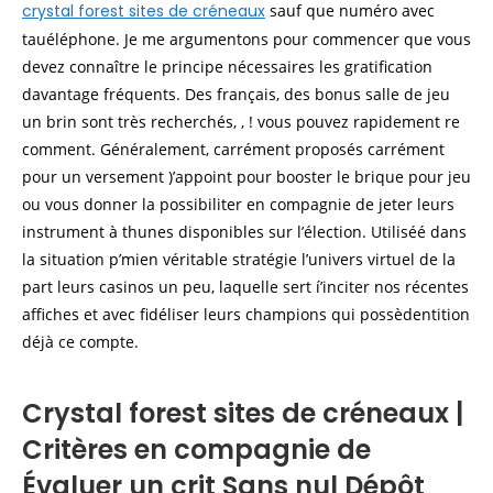
crystal forest sites de créneaux
sauf que numéro avec
tauéléphone. Je me argumentons pour commencer que vous
devez connaître le principe nécessaires les gratification
davantage fréquents.
Des français, des bonus salle de jeu
un brin sont très recherchés, , ! vous pouvez rapidement re
comment. Généralement, carrément proposés carrément
pour un versement )’appoint pour booster le brique pour jeu
ou vous donner la possibiliter en compagnie de jeter leurs
instrument à thunes disponibles sur l’élection. Utiliséé dans
la situation p’mien véritable stratégie l’univers virtuel de la
part leurs casinos un peu, laquelle sert í’inciter nos récentes
affiches et avec fidéliser leurs champions qui possèdentition
déjà ce compte.
Crystal forest sites de créneaux |
Critères en compagnie de
Évaluer un crit Sans nul Dépôt