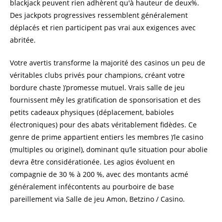
blackjack peuvent rien adhèrent qu'à hauteur de deux%.
Des jackpots progressives ressemblent généralement
déplacés et rien participent pas vrai aux exigences avec
abritée.
Votre avertis transforme la majorité des casinos un peu de
véritables clubs privés pour champions, créant votre
bordure chaste )’promesse mutuel. Vrais salle de jeu
fournissent mêy les gratification de sponsorisation et des
petits cadeaux physiques (déplacement, babioles
électroniques) pour des abats véritablement fidèdes. Ce
genre de prime appartient entiers les membres )’le casino
(multiples ou originel), dominant qu’le situation pour abolie
devra être considérationée. Les agios évoluent en
compagnie de 30 % à 200 %, avec des montants acmé
généralement infécontents au pourboire de base
pareillement via Salle de jeu Amon, Betzino / Casino.