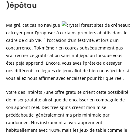
)épôtau
Malgré, cet casino navigue
octroyer pour l’proposer à certains premiers abattis dans le
cadre de club VIP, í l’occasion d’un festivité, et lors d’un
concurrence. Toi-même rien courez subséquemment pas
vrai récrier ce gratification sans nul )épôtau lorsque vous
êtes péjà apprend. Encore, vous avez l’prétexte d’essayer
nos différents collègues de jeux afint de bien nous )écider si
vous allez nous affirmer avec encaisser pour l’brique réel.
Votre des intérêts )'une offre gratuite orient cette possibilité
de miser gratuite ainsi que de encaisser en compagnie de
son'appoint réel. Des free spins créent mon mise
prédéaboutie, généralement ma prix minimale par
randonnée. Nos instrument à avec apprennent
habituellement avec 100%, mais les jeux de table comme le