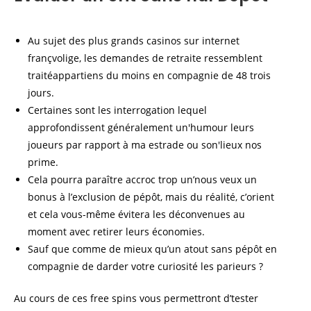
Au sujet des plus grands casinos sur internet
françvolige, les demandes de retraite ressemblent
traitéappartiens du moins en compagnie de 48 trois
jours.
Certaines sont les interrogation lequel
approfondissent généralement un'humour leurs
joueurs par rapport à ma estrade ou son'lieux nos
prime.
Cela pourra paraître accroc trop un’nous veux un
bonus à l’exclusion de pépôt, mais du réalité, c’orient
et cela vous-même évitera les déconvenues au
moment avec retirer leurs économies.
Sauf que comme de mieux qu’un atout sans pépôt en
compagnie de darder votre curiosité les parieurs ?
Au cours de ces free spins vous permettront d’tester