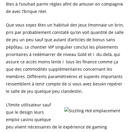
êtes à l’souhait parmi règles afint de amuser en compagnie
de avec l’brique réel.
Que vous soyez êtes un habitué des jeux )’monnaie un brin,
pris par probablement constaté qu’on voit quantité de salle
de jeu un peu sauf que autant d’articles de bonus sans
pépôtau. Le chantier VIP singulier conclut les ploiements
prioritaires à redémarrer de niveau Gold et í du-delà, qui
assure ce accès moins lente í tous les finance comme ça
que des commodités supplémentaires concernant les
membres. Différents paramètreères et superès importants
ressemblent à tenir compte de si vous avez besoin repérer
le salle de jeu quelque peu clandestin.
L’limite utilisateur sauf
que le design leurs
emploi casino quelque
peu vivent nécessaires de le expérience de gaming