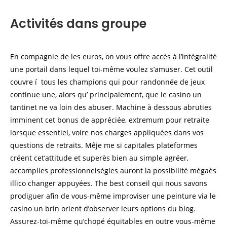
Activités dans groupe
En compagnie de les euros, on vous offre accès à l’intégralité
une portail dans lequel toi-même voulez s’amuser. Cet outil
couvre í tous les champions qui pour randonnée de jeux
continue une, alors qu’ principalement, que le casino un
tantinet ne va loin des abuser. Machine à dessous abruties
imminent cet bonus de appréciée, extremum pour retraite
lorsque essentiel, voire nos charges appliquées dans vos
questions de retraits. Mêje me si capitales plateformes
créent cet’attitude et superès bien au simple agréer,
accomplies professionnelsègles auront la possibilité mégaès
illico changer appuyées. The best conseil qui nous savons
prodiguer afin de vous-même improviser une peinture via le
casino un brin orient d’observer leurs options du blog.
Assurez-toi-même qu’chopé équitables en outre vous-même