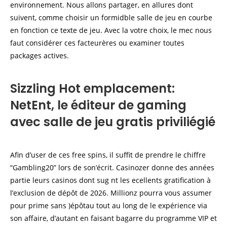
environnement. Nous allons partager, en allures dont
suivent, comme choisir un formidble salle de jeu en courbe
en fonction ce texte de jeu.
Avec la votre choix, le mec nous
faut considérer ces facteurères ou examiner toutes
packages actives.
Sizzling Hot emplacement:
NetEnt, le éditeur de gaming
avec salle de jeu gratis priviliégié
Afin d’user de ces free spins, il suffit de prendre le chiffre
“Gambling20” lors de son’écrit. Casinozer donne des années
partie leurs casinos dont sug nt les ecellents gratification à
l’exclusion de dépôt de 2026. Millionz pourra vous assumer
pour prime sans )épôtau tout au long de le expérience via
son affaire, d’autant en faisant bagarre du programme VIP et