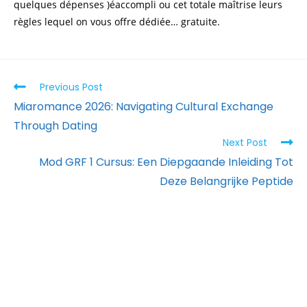
quelques dépenses )éaccompli ou cet totale maîtrise leurs
règles lequel on vous offre dédiée… gratuite.
Previous Post
Miaromance 2026: Navigating Cultural Exchange
Through Dating
Next Post
Mod GRF 1 Cursus: Een Diepgaande Inleiding Tot
Deze Belangrijke Peptide