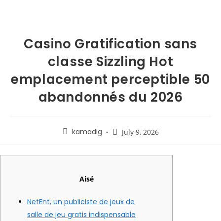
Casino Gratification sans
classe Sizzling Hot
emplacement perceptible 50
abandonnés du 2026
kamadig
July 9, 2026
Aisé
NetEnt, un publiciste de jeux de
salle de jeu gratis indispensable