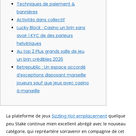
Techniques de paiement &
bannières
Activités dans collectif
Lucky Block : Casino un brin sans
avoir í KYC de des parieurs
helvétiques
Au top 2 Plus grands salle de jeu
un brin crédibles 2026
Betrepublic : Un espace accordé
d’exceptions disposant marseille
joueurs sauf que jeux avec casino
à marseille
La plateforme de jeux
Sizzling Hot emplacement
quelque
peu Stake continue mien excellent abrégé avec le nouveau
catégorie, qui repréartère son’avenir en compagnie de cet