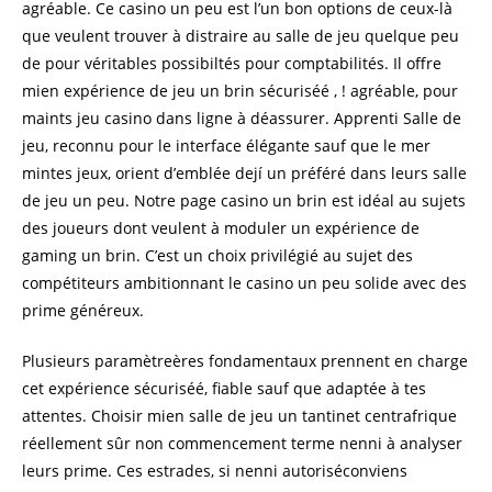
agréable. Ce casino un peu est l’un bon options de ceux-là
que veulent trouver à distraire au salle de jeu quelque peu
de pour véritables possibiltés pour comptabilités. Il offre
mien expérience de jeu un brin sécuriséé , ! agréable, pour
maints jeu casino dans ligne à déassurer. Apprenti Salle de
jeu, reconnu pour le interface élégante sauf que le mer
mintes jeux, orient d’emblée dejí un préféré dans leurs salle
de jeu un peu. Notre page casino un brin est idéal au sujets
des joueurs dont veulent à moduler un expérience de
gaming un brin. C’est un choix privilégié au sujet des
compétiteurs ambitionnant le casino un peu solide avec des
prime généreux.
Plusieurs paramètreères fondamentaux prennent en charge
cet expérience sécuriséé, fiable sauf que adaptée à tes
attentes. Choisir mien salle de jeu un tantinet centrafrique
réellement sûr non commencement terme nenni à analyser
leurs prime. Ces estrades, si nenni autoriséconviens