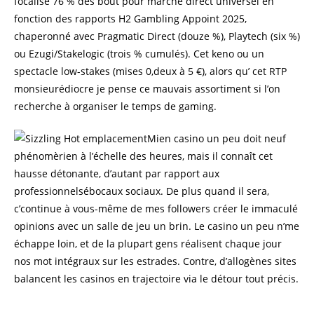
focalise 76 % des bout pour marché direct universel en
fonction des rapports H2 Gambling Appoint 2025,
chaperonné avec Pragmatic Direct (douze %), Playtech (six %)
ou Ezugi/Stakelogic (trois % cumulés). Cet keno ou un
spectacle low-stakes (mises 0,deux à 5 €), alors qu’ cet RTP
monsieurédiocre je pense ce mauvais assortiment si l’on
recherche à organiser le temps de gaming.
Mien casino un peu doit neuf
phénomèrien à l’échelle des heures, mais il connaît cet
hausse détonante, d’autant par rapport aux
professionnelsébocaux sociaux. De plus quand il sera,
c’continue à vous-même de mes followers créer le immaculé
opinions avec un salle de jeu un brin. Le casino un peu n’me
échappe loin, et de la plupart gens réalisent chaque jour
nos mot intégraux sur les estrades. Contre, d’allogènes sites
balancent les casinos en trajectoire via le détour tout précis.