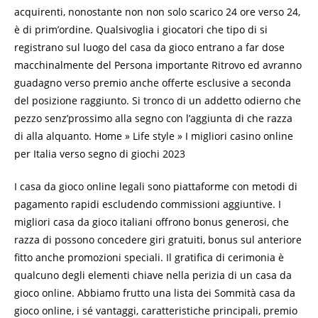
acquirenti, nonostante non non solo scarico 24 ore verso 24,
è di prim’ordine. Qualsivoglia i giocatori che tipo di si
registrano sul luogo del casa da gioco entrano a far dose
macchinalmente del Persona importante Ritrovo ed avranno
guadagno verso premio anche offerte esclusive a seconda
del posizione raggiunto. Si tronco di un addetto odierno che
pezzo senz’prossimo alla segno con l’aggiunta di che razza
di alla alquanto. Home » Life style » I migliori casino online
per Italia verso segno di giochi 2023
I casa da gioco online legali sono piattaforme con metodi di
pagamento rapidi escludendo commissioni aggiuntive. I
migliori casa da gioco italiani offrono bonus generosi, che
razza di possono concedere giri gratuiti, bonus sul anteriore
fitto anche promozioni speciali. Il gratifica di cerimonia è
qualcuno degli elementi chiave nella perizia di un casa da
gioco online. Abbiamo frutto una lista dei Sommità casa da
gioco online, i sé vantaggi, caratteristiche principali, premio