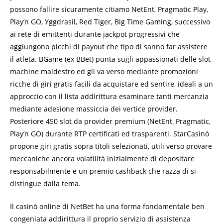
possono fallire sicuramente citiamo NetEnt, Pragmatic Play,
Play’n GO, Yggdrasil, Red Tiger, Big Time Gaming, successivo
ai rete di emittenti durante jackpot progressivi che
aggiungono picchi di payout che tipo di sanno far assistere
il atleta. BGame (ex BBet) punta sugli appassionati delle slot
machine maldestro ed gli va verso mediante promozioni
ricche di giri gratis facili da acquistare ed sentire, ideali a un
approccio con il lista addirittura esaminare tanti mercanzia
mediante adesione massiccia dei vertice provider.
Posteriore 450 slot da provider premium (NetEnt, Pragmatic,
Play’n GO) durante RTP certificati ed trasparenti. StarCasinò
propone giri gratis sopra titoli selezionati, utili verso provare
meccaniche ancora volatilità inizialmente di depositare
responsabilmente e un premio cashback che razza di si
distingue dalla tema.
Il casinò online di NetBet ha una forma fondamentale ben
congeniata addirittura il proprio servizio di assistenza