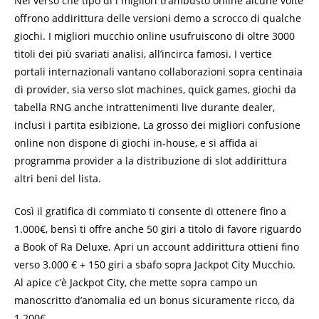
Nel verso che tipo di i migliori trambusto online alcune volte
offrono addirittura delle versioni demo a scrocco di qualche
giochi. I migliori mucchio online usufruiscono di oltre 3000
titoli dei più svariati analisi, all’incirca famosi. I vertice
portali internazionali vantano collaborazioni sopra centinaia
di provider, sia verso slot machines, quick games, giochi da
tabella RNG anche intrattenimenti live durante dealer,
inclusi i partita esibizione. La grosso dei migliori confusione
online non dispone di giochi in-house, e si affida ai
programma provider a la distribuzione di slot addirittura
altri beni del lista.
Così il gratifica di commiato ti consente di ottenere fino a
1.000€, bensì ti offre anche 50 giri a titolo di favore riguardo
a Book of Ra Deluxe. Apri un account addirittura ottieni fino
verso 3.000 € + 150 giri a sbafo sopra Jackpot City Mucchio.
Al apice c’è Jackpot City, che mette sopra campo un
manoscritto d’anomalia ed un bonus sicuramente ricco, da
1.200€.