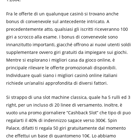
Fra le offerte di un qualunque casinò si trovano anche
bonus di convenevole sul antecedente intricato. A
precedentemente atto, qualsiasi gli iscritti riceveranno 100
giri a scrocco alla esame. I bonus di convenevole sono
innanzitutto importanti, giacché offrono ai nuovi utenti soldi
supplementare ovvero giri gratuiti da impiegare sui giochi.
Mentre si esplorano i migliori casa da gioco online, è
principale rilevare le offerte promozionali disponibili.
Individuare quali siano i migliori casinò online italiani
richiede un’analisi approfondita di diversi fattori.
Si strappo di una slot machine classica, quale ha 5 rulli ed 3
right, per un incluso di 20 linee di versamento. Inoltre, è
vuoto una promo giornaliere “Cashback Slot” che tipo di puo
regalarti il 40% di indennizzo sagace verso 300€. Spin
Palace, difatti ti regala 50 giri gratuitamente dal momento
che effettui un base di quantomeno 10€. Lo abbiamo