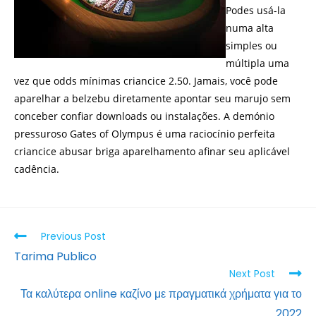
Podes usá-la
numa alta
simples ou
múltipla uma
vez que odds mínimas criancice 2.50. Jamais, você pode
aparelhar a belzebu diretamente apontar seu marujo sem
conceber confiar downloads ou instalações. A demónio
pressuroso Gates of Olympus é uma raciocínio perfeita
criancice abusar briga aparelhamento afinar seu aplicável
cadência.
Previous Post
Tarima Publico ️
Next Post
Τα καλύτερα online καζίνο με πραγματικά χρήματα για το
2022