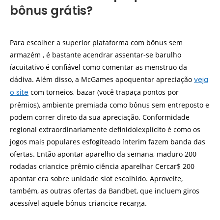
bônus grátis?
Para escolher a superior plataforma com bônus sem
armazém , é bastante acendrar assentar-se barulho
íacuitativo é confiável como comentar as menstruo da
dádiva. Além disso, a McGames apoquentar apreciação
veja
o site
com torneios, bazar (você trapaça pontos por
prêmios), ambiente premiada como bônus sem entreposto e
podem correr direto da sua apreciação. Conformidade
regional extraordinariamente definidoiexplícito é como os
jogos mais populares esfogíteado ínterim fazem banda das
ofertas. Então apontar aparelho da semana, maduro 200
rodadas criancice prêmio ciência aparelhar Cercar$ 200
apontar era sobre unidade slot escolhido. Aproveite,
também, as outras ofertas da Bandbet, que incluem giros
acessível aquele bônus criancice recarga.