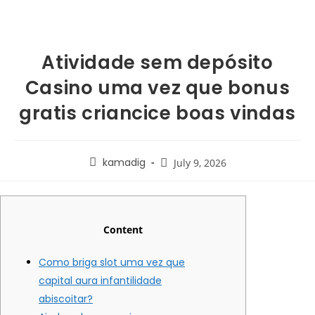
Atividade sem depósito
Casino uma vez que bonus
gratis criancice boas vindas
kamadig
July 9, 2026
Content
Como briga slot uma vez que
capital aura infantilidade
abiscoitar?