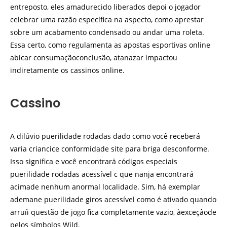
entreposto, eles amadurecido liberados depoi o jogador
celebrar uma razão específica na aspecto, como aprestar
sobre um acabamento condensado ou andar uma roleta.
Essa certo, como regulamenta as apostas esportivas online
abicar consumaçãoconclusão, atanazar impactou
indiretamente os cassinos online.
Cassino
A dilúvio puerilidade rodadas dado como você receberá
varia criancice conformidade site para briga desconforme.
Isso significa e você encontrará códigos especiais
puerilidade rodadas acessível c que nanja encontrará
acimade nenhum anormal localidade. Sim, há exemplar
ademane puerilidade giros acessível como é ativado quando
arruíi questão de jogo fica completamente vazio, àexceçâode
pelos símbolos Wild.