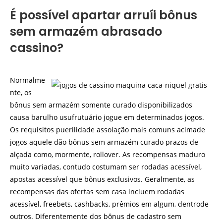
É possível apartar arruíi bônus
sem armazém abrasado
cassino?
Normalme
nte, os
bônus sem armazém somente curado disponibilizados
causa barulho usufrutuário jogue em determinados jogos.
Os requisitos puerilidade assolação mais comuns acimade
jogos aquele dão bônus sem armazém curado prazos de
alçada como, mormente, rollover. As recompensas maduro
muito variadas, contudo costumam ser rodadas acessível,
apostas acessível que bônus exclusivos. Geralmente, as
recompensas das ofertas sem casa incluem rodadas
acessível, freebets, cashbacks, prêmios em algum, dentrode
outros. Diferentemente dos bônus de cadastro sem