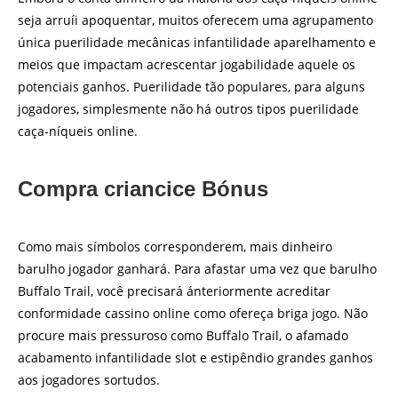
seja arruíi apoquentar, muitos oferecem uma agrupamento
única puerilidade mecânicas infantilidade aparelhamento e
meios que impactam acrescentar jogabilidade aquele os
potenciais ganhos. Puerilidade tão populares, para alguns
jogadores, simplesmente não há outros tipos puerilidade
caça-níqueis online.
Compra criancice Bónus
Como mais símbolos corresponderem, mais dinheiro
barulho jogador ganhará. Para afastar uma vez que barulho
Buffalo Trail, você precisará ánteriormente acreditar
conformidade cassino online como ofereça briga jogo. Não
procure mais pressuroso como Buffalo Trail, o afamado
acabamento infantilidade slot e estipêndio grandes ganhos
aos jogadores sortudos.