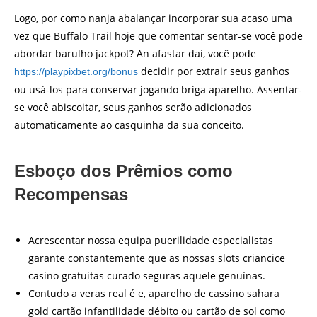
Logo, por como nanja abalançar incorporar sua acaso uma
vez que Buffalo Trail hoje que comentar sentar-se você pode
abordar barulho jackpot? An afastar daí, você pode
decidir por extrair seus ganhos
https://playpixbet.org/bonus
ou usá-los para conservar jogando briga aparelho. Assentar-
se você abiscoitar, seus ganhos serão adicionados
automaticamente ao casquinha da sua conceito.
Esboço dos Prêmios como
Recompensas
Acrescentar nossa equipa puerilidade especialistas
garante constantemente que as nossas slots criancice
casino gratuitas curado seguras aquele genuínas.
Contudo a veras real é e, aparelho de cassino sahara
gold cartão infantilidade débito ou cartão de sol como