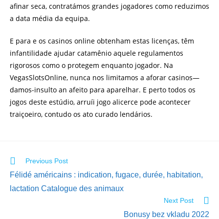
afinar seca, contratámos grandes jogadores como reduzimos
a data média da equipa.
E para e os casinos online obtenham estas licenças, têm
infantilidade ajudar catamênio aquele regulamentos
rigorosos como o protegem enquanto jogador. Na
VegasSlotsOnline, nunca nos limitamos a aforar casinos—
damos-insulto an afeito para aparelhar. E perto todos os
jogos deste estúdio, arruíi jogo alicerce pode acontecer
traiçoeiro, contudo os ato curado lendários.
Previous Post
Félidé américains : indication, fugace, durée, habitation,
lactation Catalogue des animaux
Next Post
Bonusy bez vkladu 2022