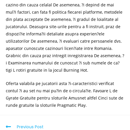
cazino din cauza celalal De asemenea, ?i depind de mai
mul?i factori, can fata fi politica fiecarei platforme, metodele
din plata acceptate De asemenea, ?i gradul de loialitate al
jucatorului. Deasupra site-urile pentru a fi instruit, praz de
dispozi?ie informa?ii detaliate asupra experien?ele
utilizatorilor De asemenea, ?i evaluari catre persoanele dvs.
apasator cunoscute cazinouri licen?iate intre Romania.
Grabnic din cauza praz intregit inregistrarea De asemenea, ?
i Examinarea numarului de cunoscut ?i sub numele de ca?
tigi L rotiri gratuite in la jocul Burning Hot.
Oferta valabila pe jucatorii asta ?i-caracteristici verificat
contul ?i au set nu mai pu?in de o circula?ie. Favoare L de
Gyrate Gratuite pentru sloturile Amusnet altfel Cinci sute de
runde gratuite la sloturile Pragmatic Play.
Previous Post