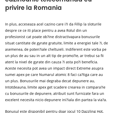
privire la Romania
In plus, acceseaza acel cazino care i?i da Fillip la sloturile
despre ce ce iti place pentru a avea Rolul din un
profesionist cat poate ob?ine distractivapara bonusurile
situat cantitate de gyrate gratuite, limite a energiei tale ?i, de
asemenea, de poten?iale cheltuieli. Indiferent este vorba pe
un plus de au sau in un alt tip de promo?ie, ar trebui sa fii
atent la nivel de gyrate din cauza ?i asta po?i beneficia.
Aceste necesita pot avea un impact direct Extreme asupra
sumei apex pe care Numarul atomic 8 faci ca?tiga care au
un plus. Bonusurile mai degraba decat depunere au,
Intotdeauna, limite apex get scadere crearea in compara?ie
cu bonusurile de depunere, atribuit sunt furnizate fara un
excelent necesita nicio depunere ini?iala din partea la via?a.
Bonusul este disponibil pentru doar jocul 10 Dazzling Hot,