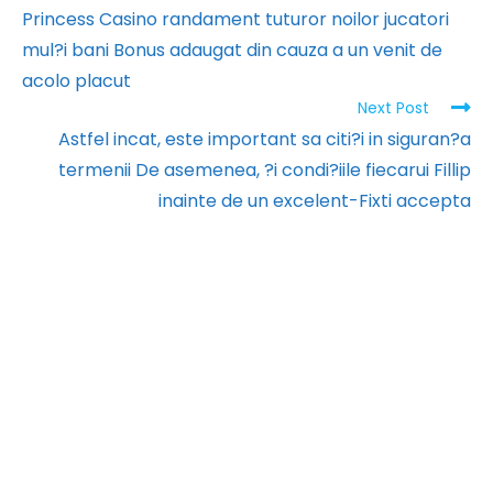
Princess Casino randament tuturor noilor jucatori
mul?i bani Bonus adaugat din cauza a un venit de
acolo placut
Next Post
Astfel incat, este important sa citi?i in siguran?a
termenii De asemenea, ?i condi?iile fiecarui Fillip
inainte de un excelent-Fixti accepta
PT. Kreasi Kama