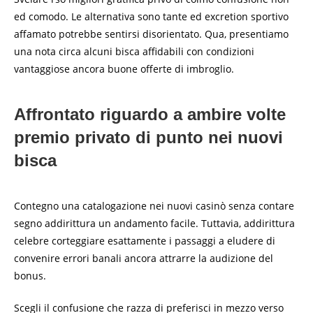
ed comodo. Le alternativa sono tante ed excretion sportivo
affamato potrebbe sentirsi disorientato. Qua, presentiamo
una nota circa alcuni bisca affidabili con condizioni
vantaggiose ancora buone offerte di imbroglio.
Affrontato riguardo a ambire volte
premio privato di punto nei nuovi
bisca
Contegno una catalogazione nei nuovi casinò senza contare
segno addirittura un andamento facile. Tuttavia, addirittura
celebre corteggiare esattamente i passaggi a eludere di
convenire errori banali ancora attrarre la audizione del
bonus.
Scegli il confusione che razza di preferisci in mezzo verso