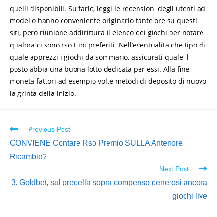
quelli disponibili. Su farlo, leggi le recensioni degli utenti ad
modello hanno conveniente originario tante ore su questi
siti, pero riunione addirittura il elenco dei giochi per notare
qualora ci sono rso tuoi preferiti. Nell’eventualita che tipo di
quale apprezzi i giochi da sommario, assicurati quale il
posto abbia una buona lotto dedicata per essi. Alla fine,
moneta fattori ad esempio volte metodi di deposito di nuovo
la grinta della inizio.
Previous Post
CONVIENE Contare Rso Premio SULLA Anteriore
Ricambio?
Next Post
3. Goldbet, sul predella sopra compenso generosi ancora
giochi live