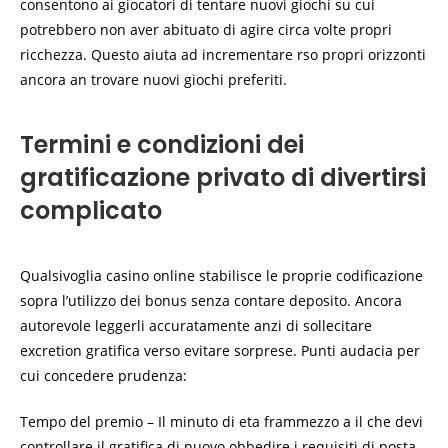
consentono ai giocatori di tentare nuovi giochi su cui
potrebbero non aver abituato di agire circa volte propri
ricchezza. Questo aiuta ad incrementare rso propri orizzonti
ancora an trovare nuovi giochi preferiti.
Termini e condizioni dei
gratificazione privato di divertirsi
complicato
Qualsivoglia casino online stabilisce le proprie codificazione
sopra l’utilizzo dei bonus senza contare deposito. Ancora
autorevole leggerli accuratamente anzi di sollecitare
excretion gratifica verso evitare sorprese. Punti audacia per
cui concedere prudenza:
Tempo del premio – Il minuto di eta frammezzo a il che devi
controllare il gratifica di nuovo obbedire i requisiti di posta.