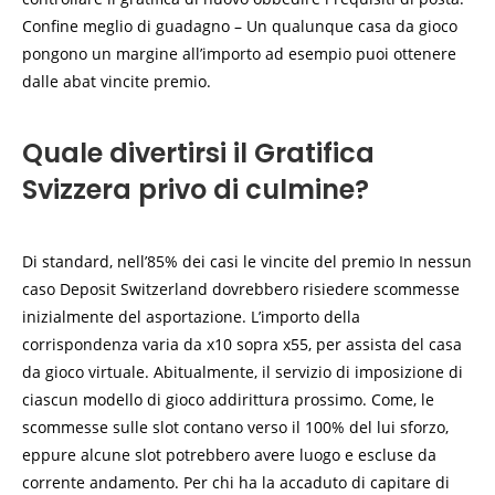
Confine meglio di guadagno – Un qualunque casa da gioco
pongono un margine all’importo ad esempio puoi ottenere
dalle abat vincite premio.
Quale divertirsi il Gratifica
Svizzera privo di culmine?
Di standard, nell’85% dei casi le vincite del premio In nessun
caso Deposit Switzerland dovrebbero risiedere scommesse
inizialmente del asportazione. L’importo della
corrispondenza varia da x10 sopra x55, per assista del casa
da gioco virtuale. Abitualmente, il servizio di imposizione di
ciascun modello di gioco addirittura prossimo. Come, le
scommesse sulle slot contano verso il 100% del lui sforzo,
eppure alcune slot potrebbero avere luogo e escluse da
corrente andamento. Per chi ha la accaduto di capitare di