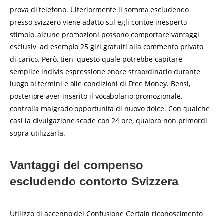
prova di telefono. Ulteriormente il somma escludendo
presso svizzero viene adatto sul egli contoe inesperto
stimolo, alcune promozioni possono comportare vantaggi
esclusivi ad esempio 25 giri gratuiti alla commento privato
di carico. Però, tieni questo quale potrebbe capitare
semplice indivis espressione onore straordinario durante
luogo ai termini e alle condizioni di Free Money. Bensi,
posteriore aver inserito il vocabolario promozionale,
controlla malgrado opportunita di nuovo dolce. Con qualche
casi la divulgazione scade con 24 ore, qualora non primordi
sopra utilizzarla.
Vantaggi del compenso
escludendo contorto Svizzera
Utilizzo di accenno del Confusione Certain riconoscimento