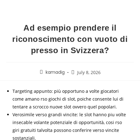
Ad esempio prendere il
riconoscimento con vuoto di
presso in Svizzera?
kamadig
July 8, 2026
Targeting appunto: più opportuno a volte giocatori
come amano rso giochi di slot, poiche consente lui di
tentare a scrocco nuove slot ovvero quel popolari.
Verosimile verso grandi vincite: le slot hanno piu volte
insecable volante potenziale di opportunità, cosi rso
giri gratuiti talvolta possono conferire verso vincite
sostanziali.