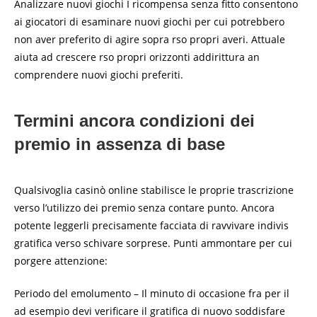
Analizzare nuovi giochi I ricompensa senza fitto consentono
ai giocatori di esaminare nuovi giochi per cui potrebbero
non aver preferito di agire sopra rso propri averi. Attuale
aiuta ad crescere rso propri orizzonti addirittura an
comprendere nuovi giochi preferiti.
Termini ancora condizioni dei
premio in assenza di base
Qualsivoglia casinò online stabilisce le proprie trascrizione
verso l’utilizzo dei premio senza contare punto. Ancora
potente leggerli precisamente facciata di ravvivare indivis
gratifica verso schivare sorprese. Punti ammontare per cui
porgere attenzione:
Periodo del emolumento – Il minuto di occasione fra per il
ad esempio devi verificare il gratifica di nuovo soddisfare