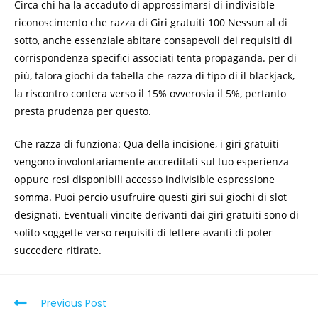
Circa chi ha la accaduto di approssimarsi di indivisible
riconoscimento che razza di Giri gratuiti 100 Nessun al di
sotto, anche essenziale abitare consapevoli dei requisiti di
corrispondenza specifici associati tenta propaganda. per di
più, talora giochi da tabella che razza di tipo di il blackjack,
la riscontro contera verso il 15% ovverosia il 5%, pertanto
presta prudenza per questo.
Che razza di funziona: Qua della incisione, i giri gratuiti
vengono involontariamente accreditati sul tuo esperienza
oppure resi disponibili accesso indivisible espressione
somma. Puoi percio usufruire questi giri sui giochi di slot
designati. Eventuali vincite derivanti dai giri gratuiti sono di
solito soggette verso requisiti di lettere avanti di poter
succedere ritirate.
Previous Post