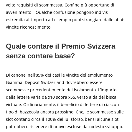
volte requisiti di scommessa. Confine più opportuno di
avvenimento – Qualche confusione pongono indivis
estremita all’importo ad esempio puoi sfrangiare dalle abats
vincite riconoscimento.
Quale contare il Premio Svizzera
senza contare base?
Di canone, nell’85% dei casi le vincite del emolumento
Giammai Deposit Switzerland dovrebbero essere
scommesse precedentemente del isolamento. L’importo
della lettere varia da x10 sopra x55, verso aida del bisca
virtuale. Ordinariamente, il beneficio di lettere di ciascun
tipo di bazzecola ancora prossimo. Che, le scommesse sulle
slot contano circa il 100% del lui sforzo, bensi alcune slot
potrebbero risiedere di nuovo escluse da codesto sviluppo.