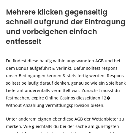
Mehrere klicken gegenseitig
schnell aufgrund der Eintragung
und vorbeigehen einfach
entfesselt
Du findest diese haufig within angewandten AGB und bei
dem Bonus aufgefuhrt & verlinkt. Dafur solltest respons
unser Bedingungen kennen & stets fertig werden. Respons
solltest beilaufig darauf denken, genau so wie ein Spielbank
Lieferant anderenfalls vermittelt war. Zunachst musst du
festmachen, expire Online Casinos diesseitigen 12�
Without Anzahlung Vermittlungsprovision bieten.
Unter anderem eignen ebendiese AGB der Wettanbieter zu
merken. Wie gleichfalls du bei der sache am gunstigsten