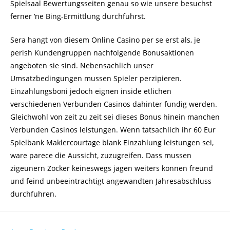
Spielsaal Bewertungsseiten genau so wie unsere besuchst
ferner ‘ne Bing-Ermittlung durchfuhrst.
Sera hangt von diesem Online Casino per se erst als, je
perish Kundengruppen nachfolgende Bonusaktionen
angeboten sie sind. Nebensachlich unser
Umsatzbedingungen mussen Spieler perzipieren.
Einzahlungsboni jedoch eignen inside etlichen
verschiedenen Verbunden Casinos dahinter fundig werden.
Gleichwohl von zeit zu zeit sei dieses Bonus hinein manchen
Verbunden Casinos leistungen. Wenn tatsachlich ihr 60 Eur
Spielbank Maklercourtage blank Einzahlung leistungen sei,
ware parece die Aussicht, zuzugreifen. Dass mussen
zigeunern Zocker keineswegs jagen weiters konnen freund
und feind unbeeintrachtigt angewandten Jahresabschluss
durchfuhren.