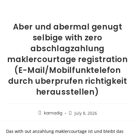
Aber und abermal genugt
selbige with zero
abschlagzahlung
maklercourtage registration
(E-Mail/Mobilfunktelefon
durch uberprufen richtigkeit
herausstellen)
kamadig
July 8, 2026
Das with out anzahlung maklercourtage ist und bleibt das