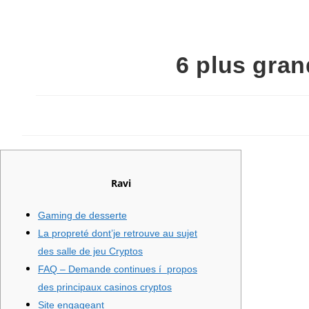
6 plus gran
Ravi
Gaming de desserte
La propreté dont’je retrouve au sujet
des salle de jeu Cryptos
FAQ – Demande continues í propos
des principaux casinos cryptos
Site engageant