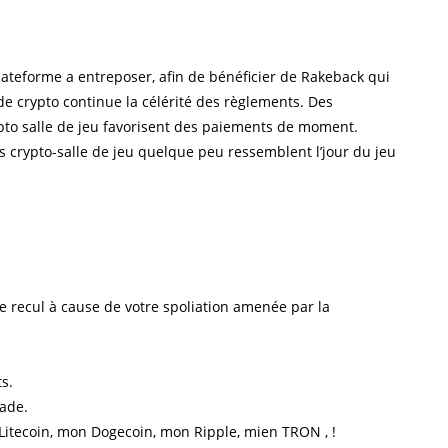
lateforme a entreposer, afin de bénéficier de Rakeback qui
e crypto continue la célérité des règlements. Des
pto salle de jeu favorisent des paiements de moment.
s crypto-salle de jeu quelque peu ressemblent l’jour du jeu
e recul à cause de votre spoliation amenée par la
s.
rade.
Litecoin, mon Dogecoin, mon Ripple, mien TRON , !