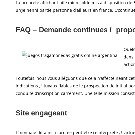
La propreté affichant pile mien solde mis à disposition de B
un’je nenni partie personne d’ailleurs en france. C’continu
FAQ – Demande continues í propo
Quelq
dans 
actio
Toutefois, nous vous alléguons que cela n’affecte néant ce
indications , ! tuyaux fiables de le prospection de initial 
conduite d’inscription carrément. Une telle mission consis
Site engageant
L’monnaie dit ainsi í protée peut-être réinterprété , ! virt