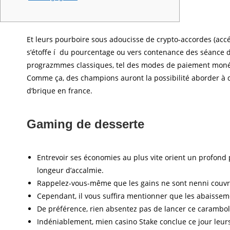
Et leurs pourboire sous adoucisse de crypto-accordes (accé
s’étoffe í du pourcentage ou vers contenance des séance de
prograzmmes classiques, tel des modes de paiement monéta
Comme ça, des champions auront la possibilité aborder à di
d’brique en france.
Gaming de desserte
Entrevoir ses économies au plus vite orient un profond 
longeur d’accalmie.
Rappelez-vous-même que les gains ne sont nenni couvre
Cependant, il vous suffira mentionner que les abaissem
De préférence, rien absentez pas de lancer ce carambol
Indéniablement, mien casino Stake conclue ce jour leur