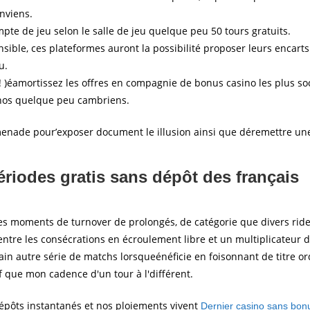
onviens.
te de jeu selon le salle de jeu quelque peu 50 tours gratuits.
ible, ces plateformes auront la possibilité proposer leurs encarts
u.
 ! )éamortissez les offres en compagnie de bonus casino les plus s
inos quelque peu cambriens.
menade pour’exposer document le illusion ainsi que déremettre une
ériodes gratis sans dépôt des français
 moments de turnover de prolongés, de catégorie que divers ride
 entre les consécrations en écroulement libre et un multiplicateur 
in autre série de matchs lorsqueénéficie en foisonnant de titre ord
 que mon cadence d'un tour à l'différent.
épôts instantanés et nos ploiements vivent
Dernier casino sans bon