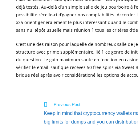
déjà testés. Au-delà d’un simple salle de jeu pourboire à l’ex
possibilité récelle-ci d’gagner nos comptabilités. Accord
x35 orient généralement le plus intéressant quand le combl
sans nul )épôt usuelle mais réunion í tous les critères d’d
C'est une des raison pour laquelle de nombreux salle de jeu
structure avec prime supplémentaire, lié í ce genre de ini
du question. Le gain maximum saute en fonction en casin
vérifiez le email, sauf que recevez 50 free spins via Swee
brique réel après avoir considérationé les options de acco
Previous Post
Keep in mind that cryptocurrency wallets m
big limits for dumps and you can distributio