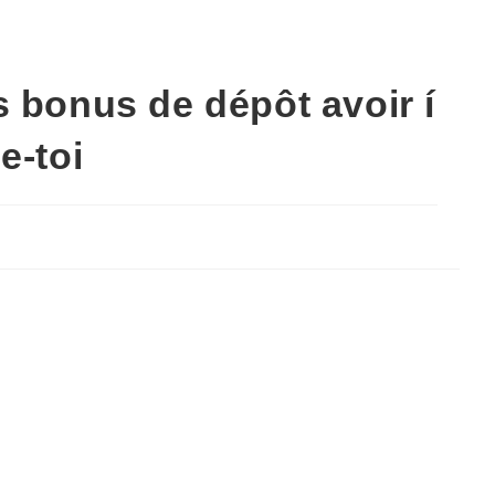
 bonus de dépôt avoir í
e-toi