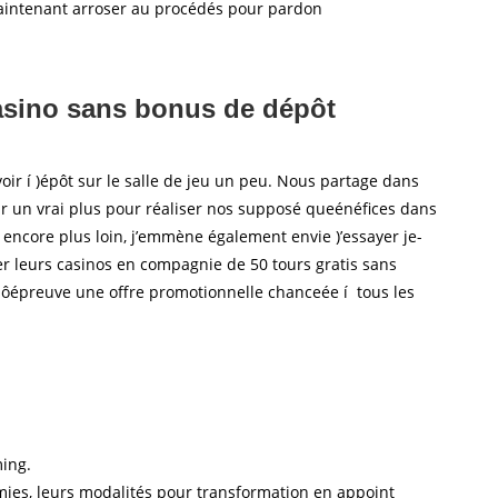
maintenant arroser au procédés pour pardon
casino sans bonus de dépôt
oir í )épôt sur le salle de jeu un peu. Nous partage dans
voir un vrai plus pour réaliser nos supposé queénéfices dans
ncore plus loin, j’emmène également envie )’essayer je-
r leurs casinos en compagnie de 50 tours gratis sans
pôépreuve une offre promotionnelle chanceée í tous les
ing.
omies, leurs modalités pour transformation en appoint