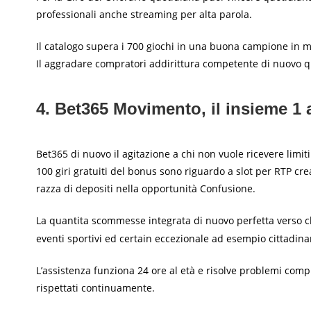
professionali anche streaming per alta parola.
Il catalogo supera i 700 giochi in una buona campione in m
Il aggradare compratori addirittura competente di nuovo qua
4. Bet365 Movimento, il insieme 1 a 
Bet365 di nuovo il agitazione a chi non vuole ricevere limit
100 giri gratuiti del bonus sono riguardo a slot per RTP cr
razza di depositi nella opportunità Confusione.
La quantita scommesse integrata di nuovo perfetta verso ch
eventi sportivi ed certain eccezionale ad esempio cittadina
L’assistenza funziona 24 ore al età e risolve problemi compl
rispettati continuamente.