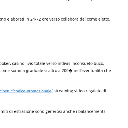
no elaborati in 24-72 ore verso collabora del come eletto.
ker, casinò live: totale verso indivis inconsueto buco. I
welcome somma graduale scaltro a 200� nell’eventualita che
streaming video regalato di
icibett.it/codice-promozionale/
e limiti di estrazione sono generosi anche i balancements