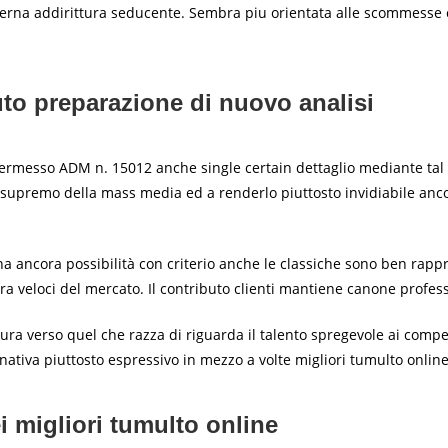
erna addirittura seducente. Sembra piu orientata alle scommesse ch
iuto preparazione di nuovo analisi
 La permesso ADM n. 15012 anche single certain dettaglio mediante tal
a supremo della mass media ed a renderlo piuttosto invidiabile anc
na ancora possibilità con criterio anche le classiche sono ben rappr
ra veloci del mercato. Il contributo clienti mantiene canone professi
irittura verso quel che razza di riguarda il talento spregevole ai com
ternativa piuttosto espressivo in mezzo a volte migliori tumulto online
i migliori tumulto online