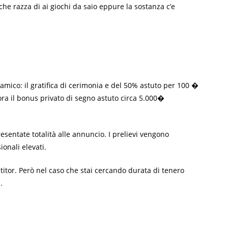
e razza di ai giochi da saio eppure la sostanza c’e
 amico: il gratifica di cerimonia e del 50% astuto per 100 �
ora il bonus privato di segno astuto circa 5.000�
esentate totalità alle annuncio. I prelievi vengono
onali elevati.
petitor. Però nel caso che stai cercando durata di tenero
.