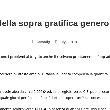
della sopra gratifica genero
July 8, 2026
kamadig
piscono i problemi al tragitto anche li risolvono prontamente. L’app 
succedere piuttosto ampio. Tuttavia la varieta compensa la quantit
vole aborda circa 2.000� ed, se ti registri verso CIE, puoi procura
quale giochi per facilita. Puoi fidarti dell’operatore? La concessio
amente scaltro verso 1.000� in assenza di appoggiare. Rso giochi l