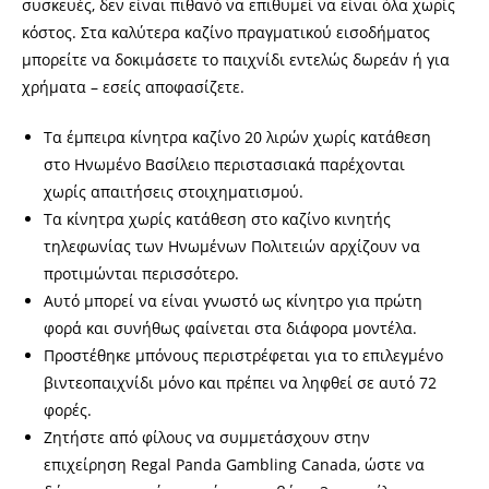
συσκευές, δεν είναι πιθανό να επιθυμεί να είναι όλα χωρίς
κόστος. Στα καλύτερα καζίνο πραγματικού εισοδήματος
μπορείτε να δοκιμάσετε το παιχνίδι εντελώς δωρεάν ή για
χρήματα – εσείς αποφασίζετε.
Τα έμπειρα κίνητρα καζίνο 20 λιρών χωρίς κατάθεση
στο Ηνωμένο Βασίλειο περιστασιακά παρέχονται
χωρίς απαιτήσεις στοιχηματισμού.
Τα κίνητρα χωρίς κατάθεση στο καζίνο κινητής
τηλεφωνίας των Ηνωμένων Πολιτειών αρχίζουν να
προτιμώνται περισσότερο.
Αυτό μπορεί να είναι γνωστό ως κίνητρο για πρώτη
φορά και συνήθως φαίνεται στα διάφορα μοντέλα.
Προστέθηκε μπόνους περιστρέφεται για το επιλεγμένο
βιντεοπαιχνίδι μόνο και πρέπει να ληφθεί σε αυτό 72
φορές.
Ζητήστε από φίλους να συμμετάσχουν στην
επιχείρηση Regal Panda Gambling Canada, ώστε να