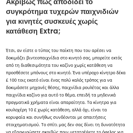
Ακριβώς πώς αποδίδει το
συγκρότημα τυχερών παιχνιδιών
για κινητές συσκευές χωρίς
κατάθεση Extra;
Έτσι, αν είστε ο τύπος του παίκτη που του αρέσει να
δοκιμάζει βιντεοπαιχνίδια στο κινητό σας, μπορείτε εκτός
από τη διαθεσιμότητα του καζίνο χωρίς κατάθεση να
προσθέσετε μπόνους στο κινητό. Ένα υπέροχο κίνητρο δέκα
£ 100 τοις εκατό είναι ένας πολύ καλός τρόπος για να
δοκιμάσετε μηχανές θέσης, παιχνίδια ρουλέτας και άλλα
παιχνίδια καζίνο για αυτό το θέμα, επειδή τα μηδενικά
πραγματικά χρήματα είναι απαραίτητα. Τα κίνητρα για
κουλοχέρη 10 £ χωρίς κατάθεση, αλλά όχι, είναι τα
κορυφαία και συνήθως συνδέονται με απαιτήσεις
στοιχηματισμού. Το σπίτι μας δεν σας δίνει τη δυνατότητα
να εξαργυρώσετε ακριβώς πριν μετατρέψετε το όφελος για