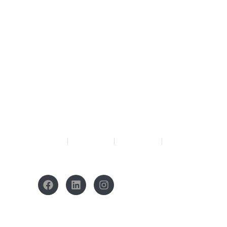
PT. Kreasi Kama
Nusantara
Apartemen Menteng Square-Tower
A Soho Lt.22 Jl. Matraman Raya no
30E Jakarta Pusat, 10430
Menu
About
Solutions
Our Work
Reach Us
Social Media