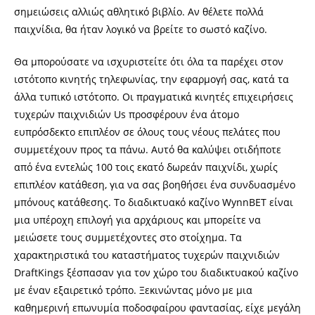
σημειώσεις αλλιώς αθλητικό βιβλίο. Αν θέλετε πολλά
παιχνίδια, θα ήταν λογικό να βρείτε το σωστό καζίνο.
Θα μπορούσατε να ισχυριστείτε ότι όλα τα παρέχει στον
ιστότοπο κινητής τηλεφωνίας, την εφαρμογή σας, κατά τα
άλλα τυπικό ιστότοπο. Οι πραγματικά κινητές επιχειρήσεις
τυχερών παιχνιδιών Us προσφέρουν ένα άτομο
ευπρόσδεκτο επιπλέον σε όλους τους νέους πελάτες που
συμμετέχουν προς τα πάνω. Αυτό θα καλύψει οτιδήποτε
από ένα εντελώς 100 τοις εκατό δωρεάν παιχνίδι, χωρίς
επιπλέον κατάθεση, για να σας βοηθήσει ένα συνδυασμένο
μπόνους κατάθεσης. Το διαδικτυακό καζίνο WynnBET είναι
μια υπέροχη επιλογή για αρχάριους και μπορείτε να
μειώσετε τους συμμετέχοντες στο στοίχημα. Τα
χαρακτηριστικά του καταστήματος τυχερών παιχνιδιών
DraftKings ξέσπασαν για τον χώρο του διαδικτυακού καζίνο
με έναν εξαιρετικό τρόπο. Ξεκινώντας μόνο με μια
καθημερινή επωνυμία ποδοσφαίρου φαντασίας, είχε μεγάλη