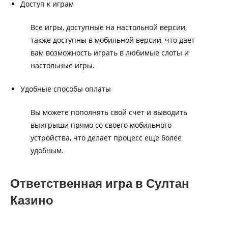
Доступ к играм
Все игры, доступные на настольной версии,
также доступны в мобильной версии, что дает
вам возможность играть в любимые слоты и
настольные игры.
Удобные способы оплаты
Вы можете пополнять свой счет и выводить
выигрыши прямо со своего мобильного
устройства, что делает процесс еще более
удобным.
Ответственная игра в Султан
Казино