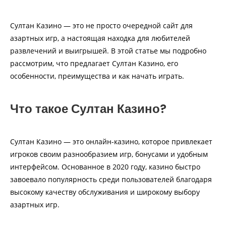
Султан Казино — это не просто очередной сайт для
азартных игр, а настоящая находка для любителей
развлечений и выигрышей. В этой статье мы подробно
рассмотрим, что предлагает Султан Казино, его
особенности, преимущества и как начать играть.
Что такое Султан Казино?
Султан Казино — это онлайн-казино, которое привлекает
игроков своим разнообразием игр, бонусами и удобным
интерфейсом. Основанное в 2020 году, казино быстро
завоевало популярность среди пользователей благодаря
высокому качеству обслуживания и широкому выбору
азартных игр.