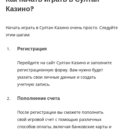
Казино?
Начать играть в Султан Казино очень просто. Следуйте
этим шагам:
Регистрация
Перейдите на сайт Султан Казино и заполните
регистрационную форму. Вам нужно будет
указать свои личные данные и создать
учетную запись.
Пополнение счета
После регистрации вы сможете пополнить
свой игровой счет с помощью различных
способов оплаты, включая банковские карты и