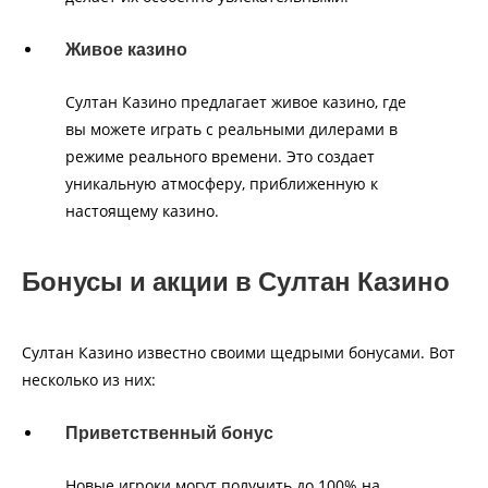
Живое казино
Султан Казино предлагает живое казино, где
вы можете играть с реальными дилерами в
режиме реального времени. Это создает
уникальную атмосферу, приближенную к
настоящему казино.
Бонусы и акции в Султан Казино
Султан Казино известно своими щедрыми бонусами. Вот
несколько из них:
Приветственный бонус
Новые игроки могут получить до 100% на