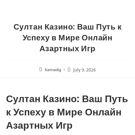
Султан Казино: Ваш Путь к
Успеху в Мире Онлайн
Азартных Игр
July 9, 2026
kamadig
Султан Казино: Ваш Путь
к Успеху в Мире Онлайн
Азартных Игр