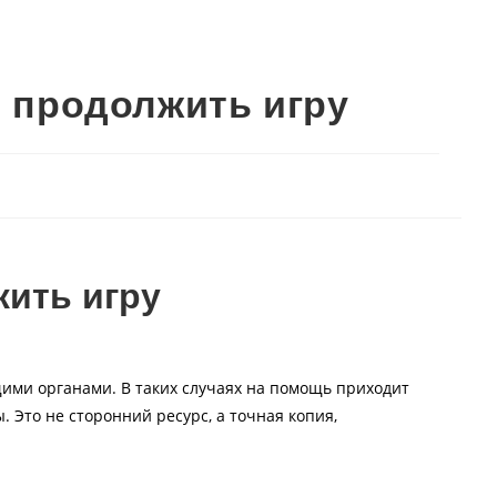
и продолжить игру
жить игру
щими органами. В таких случаях на помощь приходит
 Это не сторонний ресурс, а точная копия,