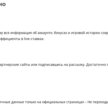
но
у вся информация об аккаунте, бонусах и игровой истории сохр
ффициенты в live-ставках.
партнерские сайты или подписавшись на рассылку. Достаточно п
личные данные только на официальных страницах – Не переход