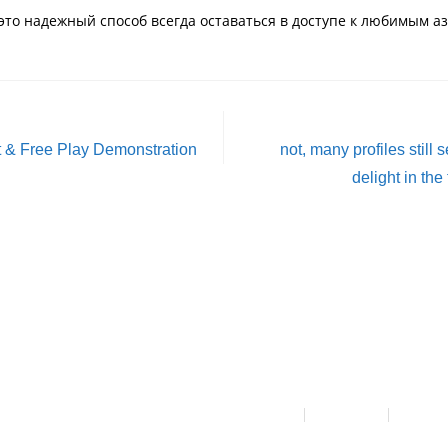
это надежный способ всегда оставаться в доступе к любимым а
t & Free Play Demonstration
not, many profiles still
delight in th
Menu
About
Solutions
Our Wo
t.22 Jl. Matraman Raya no