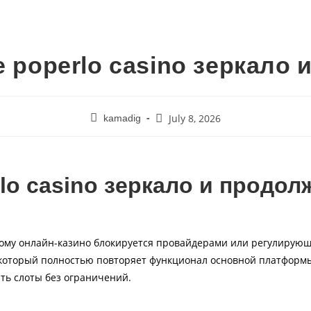
е poperlo casino зеркало 
July 8, 2026
kamadig
lo casino зеркало и продол
имому онлайн-казино блокируется провайдерами или регулирую
 который полностью повторяет функционал основной платформы.
ть слоты без ограничений.