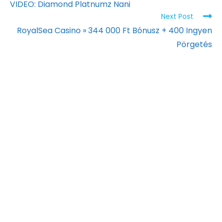
VIDEO: Diamond Platnumz Nani
Next Post
RoyalSea Casino » 344 000 Ft Bónusz + 400 Ingyen
Pörgetés
PT. Kreasi Kama
Nusantara
Apartemen Menteng Square-Tower
A Soho Lt.22 Jl. Matraman Raya no