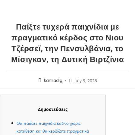
Παίξτε τυχερά παιχνίδια με
πραγματικό κέρδος στο Νιου
Τζέρσεϊ, την Πενσυλβάνια, το
Μίσιγκαν, τη Δυτική Βιρτζίνια
kamadig
July 9, 2026
Δημοσιεύσεις
Θα παίζατε παιχνίδια καζίνο χωρίς
κατάθεση και θα κερδίζατε πραγματικά