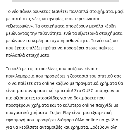
Το νέο πάνελ ρουλέτας διαθέτει πολλαπλά στοιχήματα, μαζί
με αυτά στις νέες κατηγορίες «εσωτερικών» και
«εξωτερικών». Τα στοιχήματα αποφέρουν μεγάλα κέρδη
μειώνοντας την πιθανότητα, ενώ τα εξωτερικά στοιχήματα
μειώνουν τα κέρδη με ισχυρή πιθανότητα. Το νέο καζίνο
που έχετε επιλέξει πρέπει να προσφέρει στους παίκτες
πολλαπλά στοιχήματα.
Το καλό με τις ιστοσελίδες που παίζουν είναι η
ποικιλομορφία που προσφέρει η ζεστασιά του σπιτιού σας.
Το να παίξετε στο online καζίνο με πραγματικά χρήματα θα
είναι μια συναρπαστική εμπειρία! Στο OUSC υπάρχουν οι
πιο αξιόπιστες ιστοσελίδες για να δοκιμάσετε που
προσφέρουν χρήματα και το καλύτερο online παιχνίδι με
πραγματικά χρήματα. Το JustPlay είναι μια εξαιρετική
εφαρμογή που προσφέρει διάφορα άλλα online παιχνίδια
για να κερδίσετε ανταμοιβές και χρήματα. Ξοδεύουν όλη