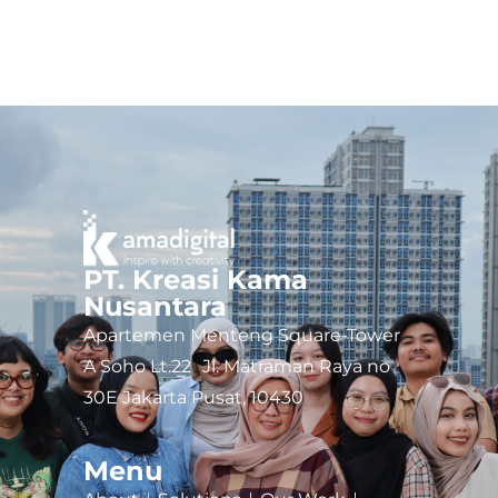
PT. Kreasi Kama
Nusantara
Apartemen Menteng Square-Tower
A Soho Lt.22 Jl. Matraman Raya no
30E Jakarta Pusat, 10430
Menu