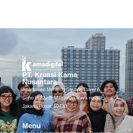
PT. Kreasi Kama
Nusantara
Apartemen Menteng Square-Tower A
Soho Lt.22 Jl. Matraman Raya no 30E
Jakarta Pusat, 10430
Menu