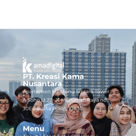
PT. Kreasi Kama
Nusantara
Apartemen Menteng Square-Tower
A Soho Lt.22 Jl. Matraman Raya no
30E Jakarta Pusat, 10430
Menu