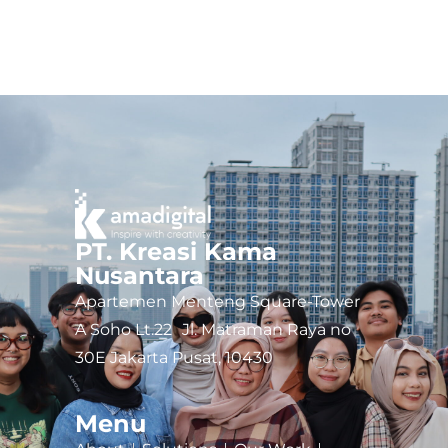
PT. Kreasi Kama
Nusantara
Apartemen Menteng Square-Tower
A Soho Lt.22 Jl. Matraman Raya no
30E Jakarta Pusat, 10430
Menu