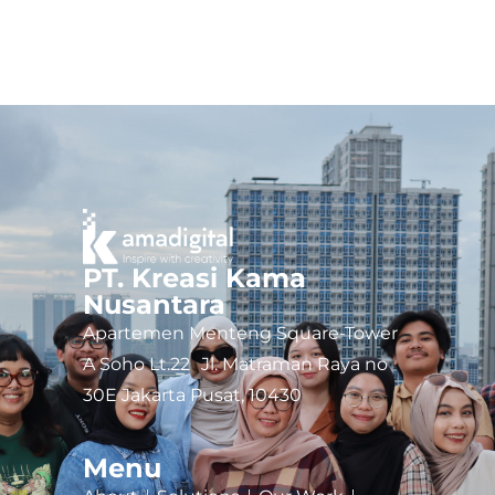
PT. Kreasi Kama
Nusantara
Apartemen Menteng Square-Tower
A Soho Lt.22 Jl. Matraman Raya no
30E Jakarta Pusat, 10430
Menu