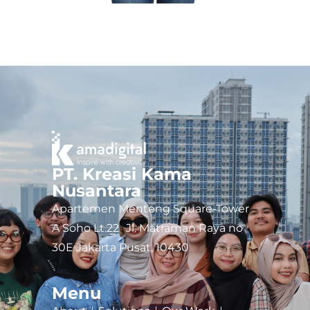
PT. Kreasi Kama
Nusantara
Apartemen Menteng Square-Tower
A Soho Lt.22 Jl. Matraman Raya no
30E Jakarta Pusat, 10430
Menu